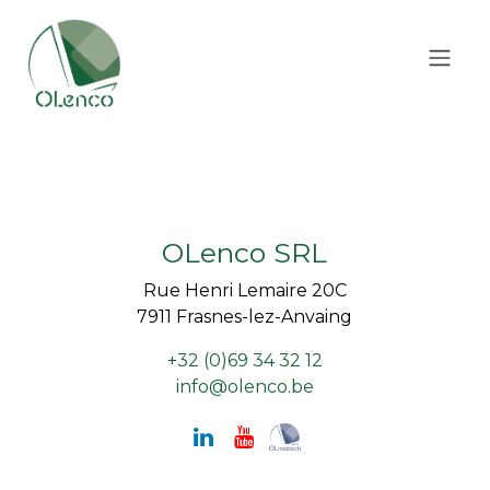
Se rendre au contenu
OLenco SRL
Rue Henri Lemaire 20C
7911 Frasnes-lez-Anvaing
+32 (0)69 34 32 12
info@olenco.be